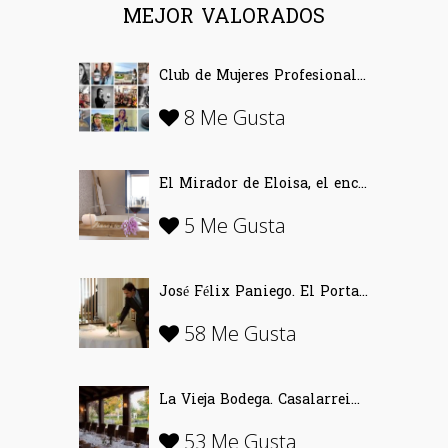
MEJOR VALORADOS
Club de Mujeres Profesionales del Vino (CMPV)
8 Me Gusta
El Mirador de Eloisa, el encanto de una casa labriega en Rodezno-La Rioja
5 Me Gusta
José Félix Paniego. El Portal del Echaurren. «Ofrecer Vino desde la emoción»
58 Me Gusta
La Vieja Bodega. Casalarreina (La Rioja)…
53 Me Gusta