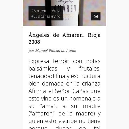
#Amaren
#cata
#Luis Cañas
#Vino
Ángeles de Amaren. Rioja
2008
por
Manuel Pineau de Aunis
Expresa terroir con notas
balsámicas y frutales,
tenacidad fina y esctructura
bien domada en la crianza
Afirma el Señor Cañas que
este vino es un homenaje a
su “ama”, a su madre
(“amaren”, de la madre) y
quien esto escribe no tiene
porque dudar de tal