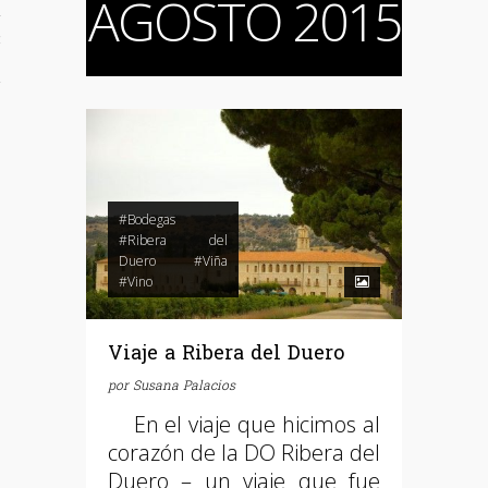
AGOSTO 2015
d
+ Catas
iña
#Bodegas
#Ribera del
Duero
#Viña
#Vino
Viaje a Ribera del Duero
por
Susana Palacios
En el viaje que hicimos al
corazón de la DO Ribera del
Duero – un viaje que fue