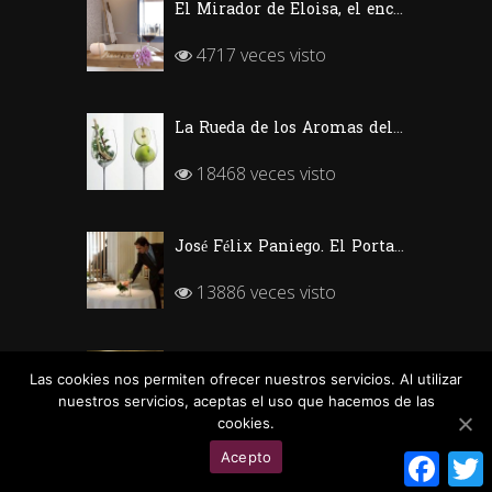
El Mirador de Eloisa, el encanto de una casa labriega en Rodezno-La Rioja
4717 veces visto
La Rueda de los Aromas del Vino
18468 veces visto
José Félix Paniego. El Portal del Echaurren. «Ofrecer Vino desde la emoción»
13886 veces visto
Silvia García, Sumiller de Kabuki Wellington (Madrid)
Las cookies nos permiten ofrecer nuestros servicios. Al utilizar
nuestros servicios, aceptas el uso que hacemos de las
9391 veces visto
cookies.
Face
Acepto