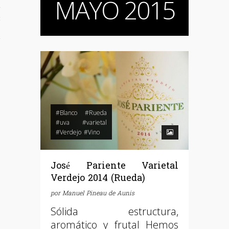
MAYO 2015
d
+ Catas
iña
#Blanco
#Rueda
#uva
#varietal
#Verdejo
#Vino
José Pariente Varietal
Verdejo 2014 (Rueda)
por
Manuel Pineau de Aunis
Sólida estructura,
aromático y frutal Hemos