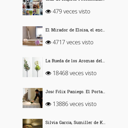
479 veces visto
El Mirador de Eloisa, el encanto de una casa labriega en Rodezno-La Rioja
4717 veces visto
La Rueda de los Aromas del Vino
18468 veces visto
José Félix Paniego. El Portal del Echaurren. «Ofrecer Vino desde la emoción»
13886 veces visto
Silvia García, Sumiller de Kabuki Wellington (Madrid)