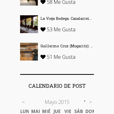
58 Me Gusta
La Vieja Bodega. Casalarreina (La Rioja)…
53 Me Gusta
Guillermo Cruz (Mugaritz): «El vino se inventó para disfrutar»
51 Me Gusta
CALENDARIO DE POST
Mayo 2015
<
>
▼
LUN
MAR
MIÉ
JUE
VIE
SÁB
DOM