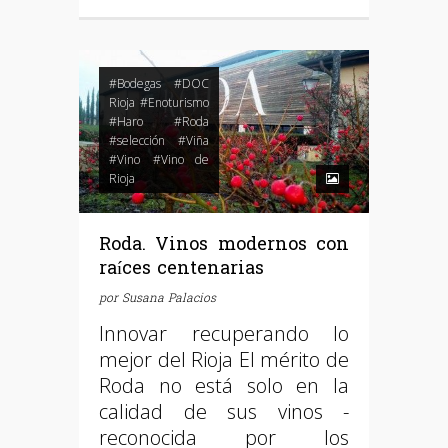
#Bodegas
#DOC
Rioja
#Enoturismo
#Haro
#Roda
#selección
#Viña
#Vino
#Vino de
Rioja
Roda. Vinos modernos con
raíces centenarias
por
Susana Palacios
Innovar recuperando lo
mejor del Rioja El mérito de
Roda no está solo en la
calidad de sus vinos -
reconocida por los