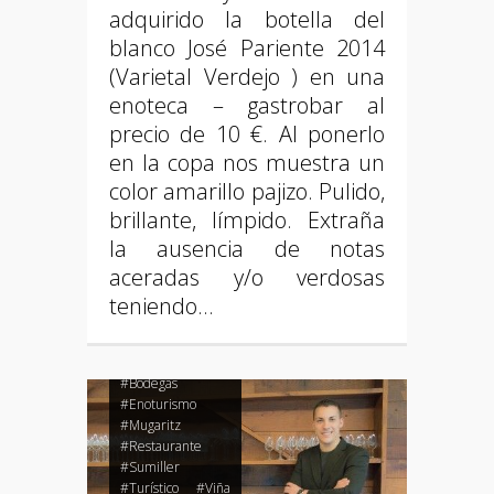
adquirido la botella del
blanco José Pariente 2014
(Varietal Verdejo ) en una
enoteca – gastrobar al
precio de 10 €. Al ponerlo
en la copa nos muestra un
color amarillo pajizo. Pulido,
brillante, límpido. Extraña
la ausencia de notas
aceradas y/o verdosas
teniendo…
#Bodegas
#Enoturismo
#Mugaritz
#Restaurante
#Sumiller
#Turístico
#Viña