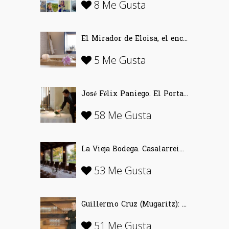
8 Me Gusta
El Mirador de Eloisa, el encanto de una casa labriega en Rodezno-La Rioja
5 Me Gusta
José Félix Paniego. El Portal del Echaurren. «Ofrecer Vino desde la emoción»
58 Me Gusta
La Vieja Bodega. Casalarreina (La Rioja)…
53 Me Gusta
Guillermo Cruz (Mugaritz): «El vino se inventó para disfrutar»
51 Me Gusta