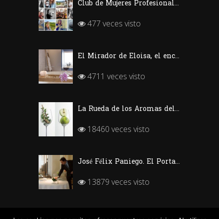
Club de Mujeres Profesionales del Vino (CMPV)
477 veces visto
El Mirador de Eloisa, el encanto de una casa labriega en Rodezno-La Rioja
4711 veces visto
La Rueda de los Aromas del Vino
18460 veces visto
José Félix Paniego. El Portal del Echaurren. «Ofrecer Vino desde la emoción»
13879 veces visto
Silvia García, Sumiller de Kabuki Wellington (Madrid)