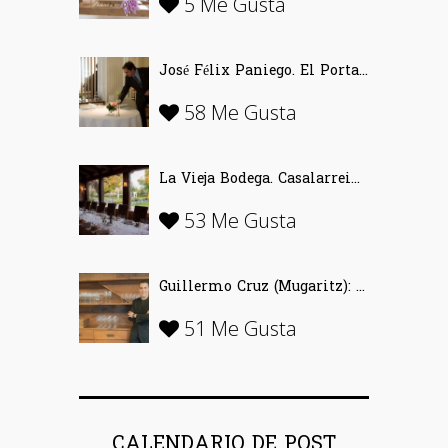
5 Me Gusta
José Félix Paniego. El Portal del Echaurren. «Ofrecer Vino desde la emoción»
58 Me Gusta
La Vieja Bodega. Casalarreina (La Rioja)…
53 Me Gusta
Guillermo Cruz (Mugaritz): «El vino se inventó para disfrutar»
51 Me Gusta
CALENDARIO DE POST