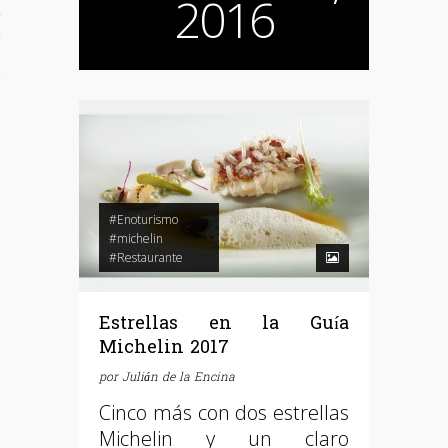
2016
d
+ Catas
iña
#Enoturismo
#michelin
#Restaurante
Estrellas en la Guía
Michelin 2017
por
Julián de la Encina
Cinco más con dos estrellas
Michelin y un claro