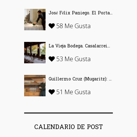
José Félix Paniego. El Portal del Echaurren. «Ofrecer Vino desde la emoción»
58 Me Gusta
La Vieja Bodega. Casalarreina (La Rioja)…
53 Me Gusta
Guillermo Cruz (Mugaritz): «El vino se inventó para disfrutar»
51 Me Gusta
CALENDARIO DE POST