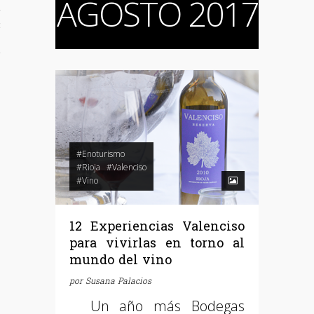
AGOSTO 2017
d
+ Catas
iña
#Enoturismo
#Rioja
#Valenciso
#Vino
12 Experiencias Valenciso
para vivirlas en torno al
mundo del vino
por
Susana Palacios
Un año más Bodegas