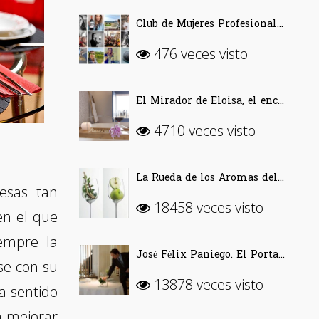
Club de Mujeres Profesionales del Vino (CMPV)
476 veces visto
El Mirador de Eloisa, el encanto de una casa labriega en Rodezno-La Rioja
4710 veces visto
La Rueda de los Aromas del Vino
esas tan
18458 veces visto
en el que
iempre la
José Félix Paniego. El Portal del Echaurren. «Ofrecer Vino desde la emoción»
se con su
13878 veces visto
a sentido
n mejorar