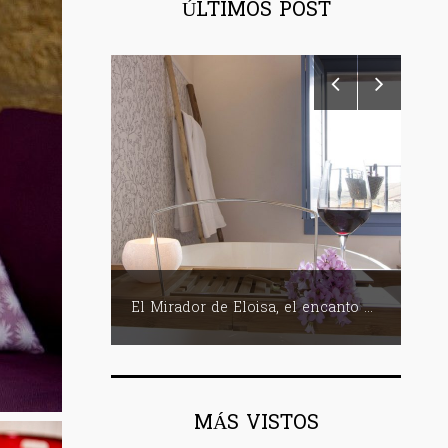
ÚLTIMOS POST
Club de Mujeres Profesionales del Vino (CMPV)
El Mirador de Eloisa, el encanto de una casa labriega en Rodezno-La Rioja
MÁS VISTOS