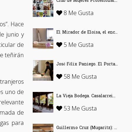
Club de Mujeres Profesionales del Vino (CMPV)
8 Me Gusta
os”. Hace
El Mirador de Eloisa, el encanto de una casa labriega en Rodezno-La Rioja
e junio y
icular de
5 Me Gusta
se teñirán
José Félix Paniego. El Portal del Echaurren. «Ofrecer Vino desde la emoción»
58 Me Gusta
tranjeros
 es uno de
La Vieja Bodega. Casalarreina (La Rioja)…
relevante
53 Me Gusta
ormada de
egas para
Guillermo Cruz (Mugaritz): «El vino se inventó para disfrutar»