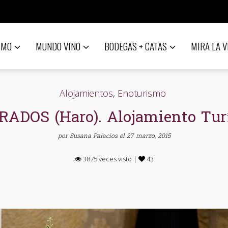
SMO
MUNDO VINO
BODEGAS + CATAS
MIRA LA V
Alojamientos
,
Enoturismo
DOS (Haro). Alojamiento Turí
por
Susana Palacios
el 27 marzo, 2015
3875 veces visto |
43