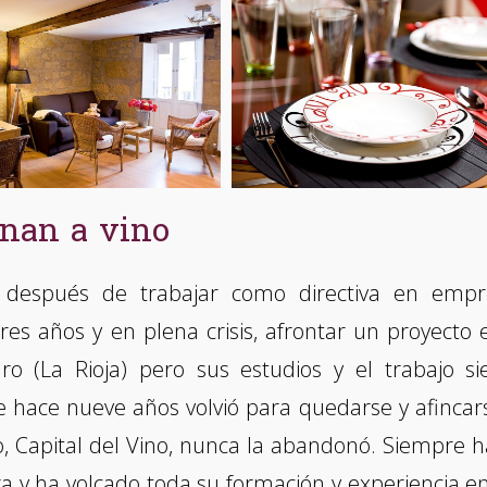
nan a vino
y después de trabajar como directiva en empr
es años y en plena crisis, afrontar un proyecto 
o (La Rioja) pero sus estudios y el trabajo s
e hace nueve años volvió para quedarse y afincar
o, Capital del Vino, nunca la abandonó. Siempre h
rra y ha volcado toda su formación y experiencia e