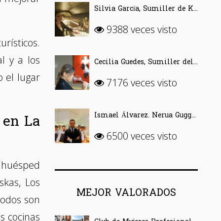
Silvia García, Sumiller de Kabuki Wellington (Madrid)
9388 veces visto
rísticos.
l y a los
Cecilia Guedes, Sumiller del Roca Moo, de los Hermanos Roca
 el lugar
7176 veces visto
 en La
Ismael Álvarez. Nerua Guggenheim Bilbao. «Busco el equilibrio»
6500 veces visto
l huésped
skas, Los
MEJOR VALORADOS
todos son
s cocinas